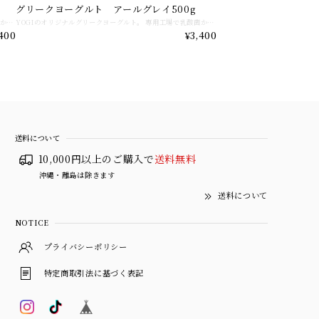
グリークヨーグルト アールグレイ500g
YOGIのオリジナルグリークヨーグルト。 専用工場で乳酸菌から選定してヨーグルトを作ってます。72時間かけて丁寧に水抜きしたヨーグルトはまるでクリームチーズのような濃厚さ。 低脂質高タンパクの自慢のグリークヨーグルトをあなたの毎日のご褒美にしませんか。 そのままお召し上がりになるのはもちろん、フルーツやグラノーラ、はちみつをトッピングしたり、パンに塗ったりサラダに合わせたりなど万能なグリークヨーグルトです。 新鮮でできたてをお届けするため注文いただいてから10日以内の発送とさせていただいております。 賞味期限は商品にも記載ありますが到着してから約10日になります。 詳細はFAQをご覧くださいませ。
YOGIのオリジナルグリークヨーグルト。 専用工場で乳酸菌から選定してヨーグルトを作ってます。72時間かけて丁寧に水抜きしたヨーグルトはまるでクリームチーズのような濃厚さ。 低脂質高タンパクの自慢のグリークヨーグルトをあなたの毎日のご褒美にしませんか。 そのままお召し上がりになるのはもちろん、フルーツやグラノーラ、はちみつをトッピングしたり、パンに塗ったりサラダに合わせたりなど万能なグリークヨーグルトです。 新鮮でできたてをお届けするため注文いただいてから10日以内の発送とさせていただいております。 賞味期限は商品にも記載ありますが到着してから約10日になります。 詳細はFAQをご覧くださいませ。
400
¥3,400
送料について
10,000円以上のご購入で
送料無料
沖縄・離島は除きます
送料について
NOTICE
プライバシーポリシー
特定商取引法に基づく表記