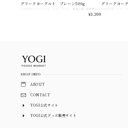
グリークヨーグルト プレーン500g
グリークヨーグ
YOGIのオリジナルグリークヨーグルト。 専用工場で乳酸菌から選定してヨーグルトを作ってます。72時間かけて丁寧に水抜きしたヨーグルトはまるでクリームチーズのような濃厚さ。 低脂質高タンパクの自慢のグリークヨーグルトをあなたの毎日のご褒美にしませんか。 そのままお召し上がりになるのはもちろん、フルーツやグラノーラ、はちみつをトッピングしたり、パンに塗ったりサラダに合わせたりなど万能なグリークヨーグルトです。 新鮮でできたてをお届けするため注文いただいてから10日以内の発送とさせていただいております。 賞味期限は商品にも記載ありますが到着してから約10日になります。 詳細はFAQをご覧くださいませ。
¥3,200
Information
SHOP INFO
ABOUT
CONTACT
YOGI公式サイト
YOGI公式グッズ販売サイト