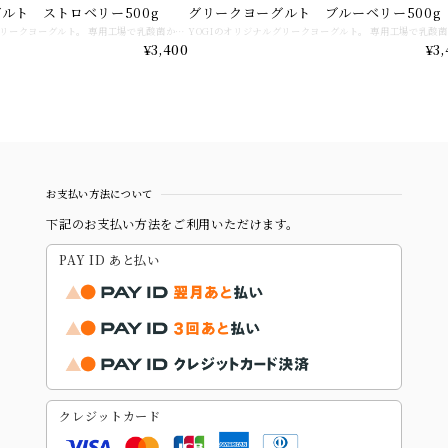
ルト ストロベリー500g
グリークヨーグルト ブルーベリー500g
YOGIのオリジナルグリークヨーグルト。 専用工場で乳酸菌から選定してヨーグルトを作ってます。72時間かけて丁寧に水抜きしたヨーグルトはまるでクリームチーズのような濃厚さ。 低脂質高タンパクの自慢のグリークヨーグルトをあなたの毎日のご褒美にしませんか。 そのままお召し上がりになるのはもちろん、フルーツやグラノーラ、はちみつをトッピングしたり、パンに塗ったりサラダに合わせたりなど万能なグリークヨーグルトです。 新鮮でできたてをお届けするため注文いただいてから10日以内の発送とさせていただいております。 賞味期限は商品にも記載ありますが到着してから約10日になります。 詳細はFAQをご覧くださいませ。
¥3,400
¥3,
お支払い方法について
下記のお支払い方法をご利用いただけます。
PAY ID あと払い
クレジットカード